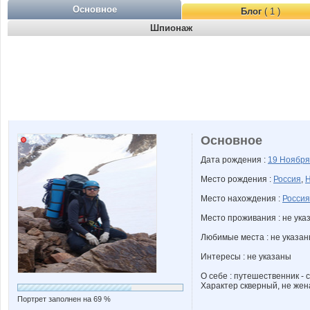
Основное
Блог
( 1 )
Шпионаж
Основное
Дата рождения :
19 Ноябр
Место рождения :
Россия
,
Н
Место нахождения :
Россия
Место проживания : не ука
Любимые места : не указа
Интересы : не указаны
О себе : путешественник - 
Характер скверный, не жена
Портрет заполнен на 69 %