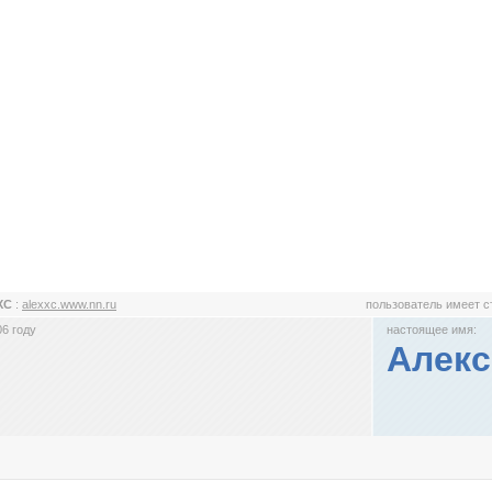
xXC
:
alexxc.www.nn.ru
пользователь имеет 
6 году
настоящее имя:
Алекс