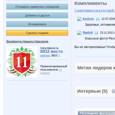
Комплименты
Отправить приватное сообщение
2 комплиментов в гостевой 
Добавить в друзья
kostrov
12.07.2026
Игнорировать
Здоровья, оптимизма
Ямбуй
23.11.2012 
Сделать подарок
Классное фото! Респ
Велофорум Нижнего Новгорода
Вы не авторизованы! Чтоб
популярность:
8932 место
рейтинг
3603
?
Привилегированный
Метки лидеров
пользователь
11
уровня
Интервью (5)
Последние
фотогра