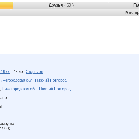
Друзья
( 60 )
Га
Мне н
я
1977
г. 48 лет
Скорпион
ижегородская обл.
,
Нижний Новгород
,
Нижегородская обл.
,
Нижний Новгород
зано
ны
самоучка
т 8-))