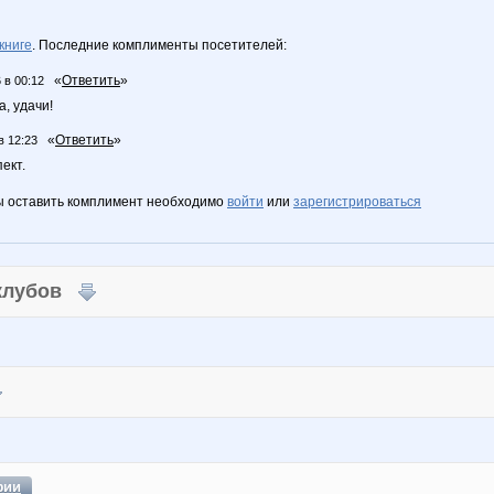
книге
. Последние комплименты посетителей:
«
Ответить
»
 в 00:12
, удачи!
«
Ответить
»
в 12:23
ект.
ы оставить комплимент необходимо
войти
или
зарегистрироваться
 клубов
фии